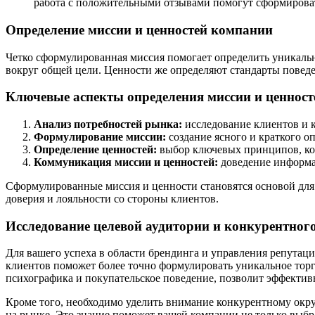
работа с положительными отзывами помогут сформирова
Определение миссии и ценностей компании
Четко сформулированная миссия помогает определить уникаль
вокруг общей цели. Ценности же определяют стандарты поведе
Ключевые аспекты определения миссии и ценност
Анализ потребностей рынка:
исследование клиентов и к
Формулирование миссии:
создание ясного и краткого о
Определение ценностей:
выбор ключевых принципов, кот
Коммуникация миссии и ценностей:
доведение информац
Сформулированные миссия и ценности становятся основой для
доверия и лояльности со стороны клиентов.
Исследование целевой аудитории и конкурентног
Для вашего успеха в области брендинга и управления репутац
клиентов поможет более точно формулировать уникальное торг
психографика и покупательское поведение, позволит эффектив
Кроме того, необходимо уделить внимание конкурентному окру
на рынке. Это знание поможет вашей компании не только выбр