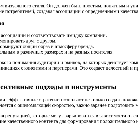
ом визуального стиля. Он должен быть простым, понятным и ун
ие потребителей, создавая ассоциации с определенными качеств
ля
ассоциации и соответствовать имиджу компании.
онировать друг с другом.
ормируют общий образ и атмосферу бренда.
льным в различных размерах и на разных носителях.
убокого понимания аудитории и рынков, на которых действует к
уникациях с клиентами и партнерами. Это создаст целостный и 
фективные подходы и инструменты
ии. Эффективные стратегии позволяют не только создать полож
няется с ошеломляющей скоростью, важно заранее подготовить 
ия репутацией, которые могут варьироваться в зависимости от 
дание качественного контента для формирования положительного