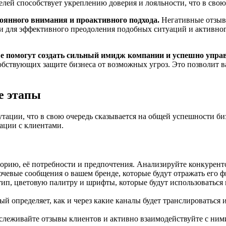
лей способствует укреплению доверия и лояльности, что в свою 
тоянного внимания и проактивного подхода.
Негативные отзывы
ии для эффективного преодоления подобных ситуаций и активно
е помогут создать сильный имидж компании и успешно управ
обствующих защите бизнеса от возможных угроз. Это позволит в
е этапы
утации, что в свою очередь сказывается на общей успешности б
кации с клиентами.
рию, её потребности и предпочтения. Анализируйте конкуренто
евые сообщения о вашем бренде, которые будут отражать его 
ип, цветовую палитру и шрифты, которые будут использоваться 
й определяет, как и через какие каналы будет транслироваться
леживайте отзывы клиентов и активно взаимодействуйте с ними