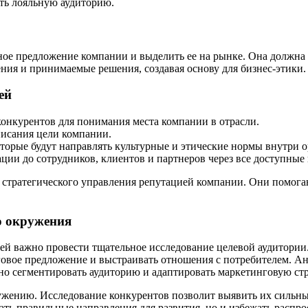
ть лояльную аудиторию.
ное предложение компании и выделить ее на рынке. Она должна
ния и принимаемые решения, создавая основу для бизнес-этики.
ей
онкурентов для понимания места компании в отрасли.
писания цели компании.
орые будут направлять культурные и этические нормы внутри о
ии до сотрудников, клиентов и партнеров через все доступные
 стратегического управления репутацией компании. Они помог
о окружения
ией важно провести тщательное исследование целевой аудитори
овое предложение и выстраивать отношения с потребителем. Ана
но сегментировать аудиторию и адаптировать маркетинговую ст
жению. Исследование конкурентов позволит выявить их сильные 
ать правильные направления для развития, но и избежать распр