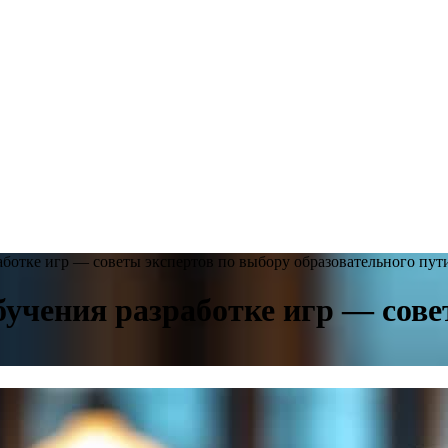
аботке игр — советы экспертов по выбору образовательного пут
бучения разработке игр — сове