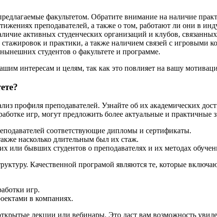
редлагаемые факультетом. Обратите внимание на наличие практ
тижениях преподавателей, а также о том, работают ли они в инд
личие активных студенческих организаций и клубов, связанных 
стажировок и практики, а также наличием связей с игровыми к
нынешних студентов о факультете и программе.
вашим интересам и целям, так как это повлияет на вашу мотивац
ете?
ализ профиля преподавателей. Узнайте об их академических до
ботке игр, могут предложить более актуальные и практичные з
преподавателей соответствующие дипломы и сертификаты.
также насколько длительным был их стаж.
х или бывших студентов о преподавателях и их методах обучен
уктуру. Качественной програмой являются те, которые включают
аботки игр.
оектами в компаниях.
ткрытые лекции или вебинары. Это даст вам возможность увидет