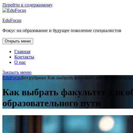
Перейти к содержимому
EduFocus
Фокус на образование и будущее поколение специалистов
Открыть меню
Главная
Контакты
О нас
Закрыть меню
EduFocus
Без рубрики
Как выбрать факультет для обучения разр
Как выбрать факультет для о
образовательного пути