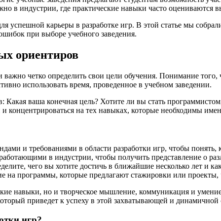
жно в индустрии, где практические навыки часто оцениваются в
ля успешной карьеры в разработке игр. В этой статье мы собрал
ошибок при выборе учебного заведения.
ных ориентиров
и важно четко определить свои цели обучения. Понимание того, ч
ивно использовать время, проведенное в учебном заведении.
ов: Какая ваша конечная цель? Хотите ли вы стать программист
 и концентрироваться на тех навыках, которые необходимы имен
ндами и требованиями в области разработки игр, чтобы понять,
работающими в индустрии, чтобы получить представление о раз
елите, чего вы хотите достичь в ближайшие несколько лет и как
 на программы, которые предлагают стажировки или проекты, ч
еские навыки, но и творческое мышление, коммуникация и умение
оторый приведет к успеху в этой захватывающей и динамичной 
отки игр?