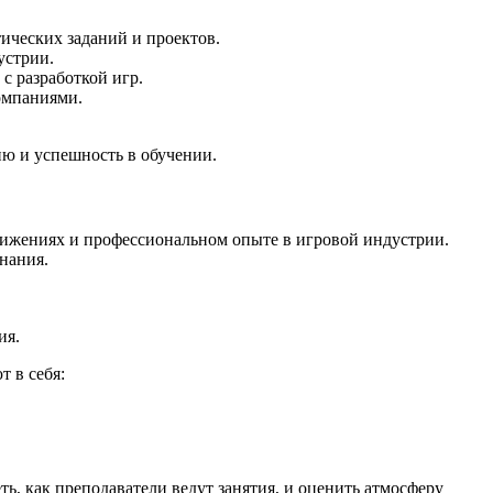
ических заданий и проектов.
устрии.
с разработкой игр.
омпаниями.
ию и успешность в обучении.
стижениях и профессиональном опыте в игровой индустрии.
нания.
ия.
 в себя:
ь, как преподаватели ведут занятия, и оценить атмосферу