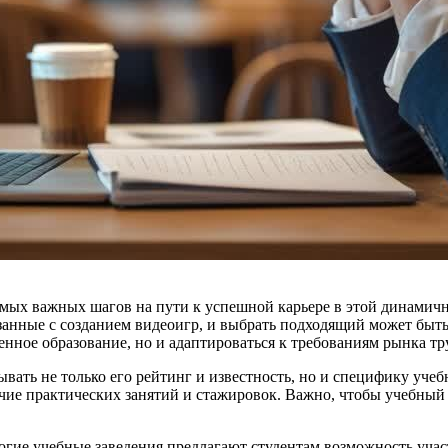
самых важных шагов на пути к успешной карьере в этой динамич
анные с созданием видеоигр, и выбрать подходящий может быть
енное образование, но и адаптироваться к требованиям рынка тр
тывать не только его рейтинг и известность, но и специфику уче
чие практических занятий и стажировок. Важно, чтобы учебный 
огие учебные заведения предлагают студентам возможность участ