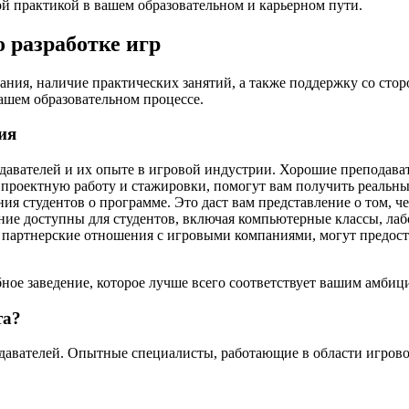
ой практикой в вашем образовательном и карьерном пути.
 разработке игр
ния, наличие практических занятий, а также поддержку со сто
ашем образовательном процессе.
ия
авателей и их опыте в игровой индустрии. Хорошие преподавате
роектную работу и стажировки, помогут вам получить реальный
я студентов о программе. Это даст вам представление о том, че
ние доступны для студентов, включая компьютерные классы, лаб
 партнерские отношения с игровыми компаниями, могут предост
ое заведение, которое лучше всего соответствует вашим амбици
та?
авателей. Опытные специалисты, работающие в области игровой