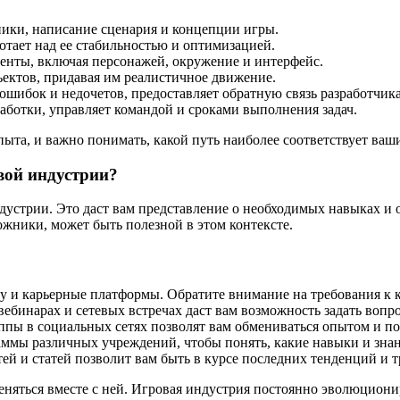
ники, написание сценария и концепции игры.
отает над ее стабильностью и оптимизацией.
енты, включая персонажей, окружение и интерфейс.
ектов, придавая им реалистичное движение.
шибок и недочетов, предоставляет обратную связь разработчик
ботки, управляет командой и сроками выполнения задач.
ыта, и важно понимать, какой путь наиболее соответствует ваши
вой индустрии?
ндустрии. Это даст вам представление о необходимых навыках и
жники, может быть полезной в этом контексте.
у и карьерные платформы. Обратите внимание на требования к
ебинарах и сетевых встречах даст вам возможность задать вопро
пы в социальных сетях позволят вам обмениваться опытом и пол
ммы различных учреждений, чтобы понять, какие навыки и знан
ей и статей позволит вам быть в курсе последних тенденций и 
еняться вместе с ней. Игровая индустрия постоянно эволюциони