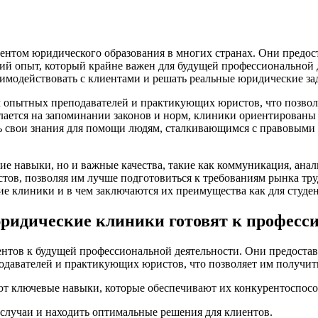
ментом юридического образования в многих странах. Они предос
ский опыт, который крайне важен для будущей профессиональной
аимодействовать с клиентами и решать реальные юридические за
 опытных преподавателей и практикующих юристов, что позволя
елается на запоминании законов и норм, клиники ориентированы 
ь свои знания для помощи людям, сталкивающимся с правовыми т
кие навыки, но и важные качества, такие как коммуникация, ан
ов, позволяя им лучше подготовиться к требованиям рынка тру
 клиники и в чем заключаются их преимущества как для студент
ридические клиники готовят к професс
нтов к будущей профессиональной деятельности. Они предостав
одавателей и практикующих юристов, что позволяет им получит
т ключевые навыки, которые обеспечивают их конкурентоспособ
случаи и находить оптимальные решения для клиентов.