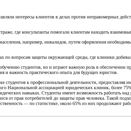
вляли интересы клиентов в делах против неправомерных действ
траже, где консультанты помогали клиентам находить взаимовыго
населения, например, инвалидов, путем оформления необходимы
ах по вопросам защиты окружающей среды, где клиники добивал
обучению студентов, но и играют важную роль в обеспечении п
ия и важность практического опыта для будущих юристов.
е студентов к профессиональной деятельности, предоставляя и
ного Национальной ассоциацией юридических клиник, более 75%
юридических навыках. Студенты имеют возможность работать на
еся от прав потребителей до защиты прав человека. Такой подх
тственность — по статистике, около 65% из них продолжают раб