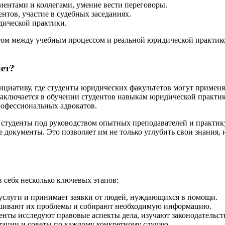
ентами и коллегами, умение вести переговоры.
тов, участие в судебных заседаниях.
ической практики.
том между учебным процессом и реальной юридической практик
ает?
циативу, где студенты юридических факультетов могут применят
аключается в обучении студентов навыкам юридической практики
рофессиональных адвокатов.
о студенты под руководством опытных преподавателей и практ
 документы. Это позволяет им не только углубить свои знания, 
себя несколько ключевых этапов:
услуги и принимает заявки от людей, нуждающихся в помощи.
лушивают их проблемы и собирают необходимую информацию.
енты исследуют правовые аспекты дела, изучают законодательств
тации и советы по каждому конкретному случаю.