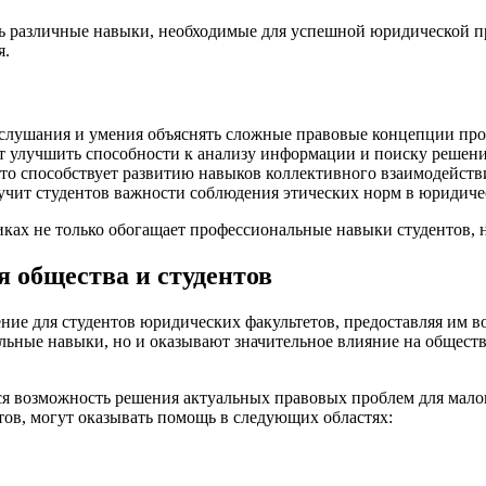
ь различные навыки, необходимые для успешной юридической пр
я.
слушания и умения объяснять сложные правовые концепции про
т улучшить способности к анализу информации и поиску решени
что способствует развитию навыков коллективного взаимодейств
учит студентов важности соблюдения этических норм в юридиче
ах не только обогащает профессиональные навыки студентов, но
 общества и студентов
ие для студентов юридических факультетов, предоставляя им в
льные навыки, но и оказывают значительное влияние на общество
 возможность решения актуальных правовых проблем для малои
в, могут оказывать помощь в следующих областях: