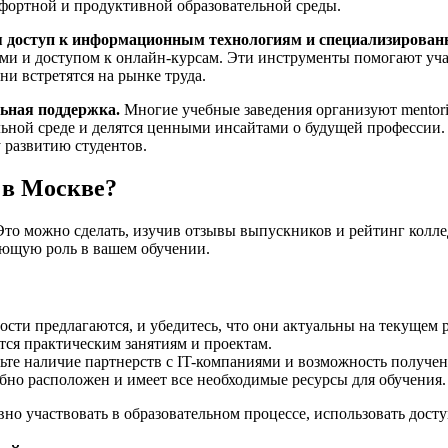
фортной и продуктивной образовательной среды.
я доступ к информационным технологиям и специализирован
и и доступом к онлайн-курсам. Эти инструменты помогают уча
ни встретятся на рынке труда.
льная поддержка.
Многие учебные заведения организуют mentor
ьной среде и делятся ценными инсайтами о будущей профессии. 
 развитию студентов.
 в Москве?
Это можно сделать, изучив отзывы выпускников и рейтинг колле
ающую роль в вашем обучении.
ости предлагаются, и убедитесь, что они актуальны на текущем 
тся практическим занятиям и проектам.
те наличие партнерств с IT-компаниями и возможность получен
бно расположен и имеет все необходимые ресурсы для обучения.
ивно участвовать в образовательном процессе, использовать дос