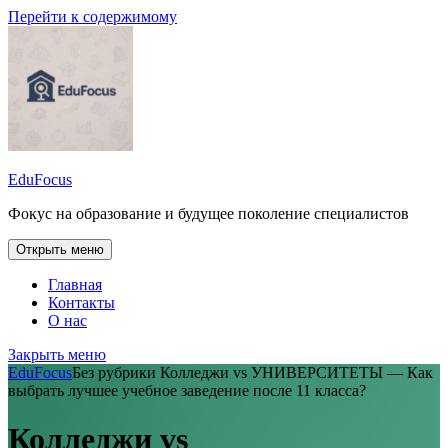
Перейти к содержимому
EduFocus
Фокус на образование и будущее поколение специалистов
Открыть меню
Главная
Контакты
О нас
Закрыть меню
EduFocus
Без рубрики
Колледжи vs УНИВЕРСИТЕТЫ — Как
выбрать лучшее учебное заведение после 11 класса?
Колледжи vs